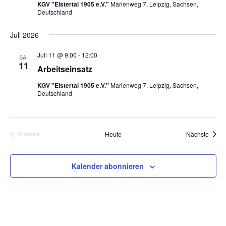
s
t
KGV "Elstertal 1905 e.V."
Marienweg 7, Leipzig, Sachsen,
w
Deutschland
t
a
ä
a
l
h
Juli 2026
l
t
l
u
t
Juli 11 @ 9:00
-
12:00
SA.
e
11
n
Arbeitseinsatz
u
n
g
n
.
KGV "Elstertal 1905 e.V."
Marienweg 7, Leipzig, Sachsen,
A
Deutschland
g
n
e
s
n
i
Veran
Heute
Nächste
Vorherige
S
Veranstaltungen
c
u
h
Kalender abonnieren
t
c
e
h
n
e
-
u
N