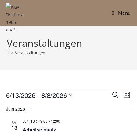
Zum
Inhalt
Menü
springen
Veranstaltungen
>
Veranstaltungen
Veranstaltungen
6/13/2026
 - 
8/8/2026
V
V
S
L
e
u
e
D
i
c
r
Juni 2026
r
s
a
h
a
t
t
a
Juni 13 @ 9:00
-
12:00
e
SA.
n
e
u
13
n
Arbeitseinsatz
s
m